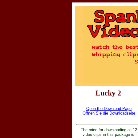
Lucky 2
Open the Download Page
Öffnen Sie die Downloadseite
The price for downloading all 12
video clips in this package is: