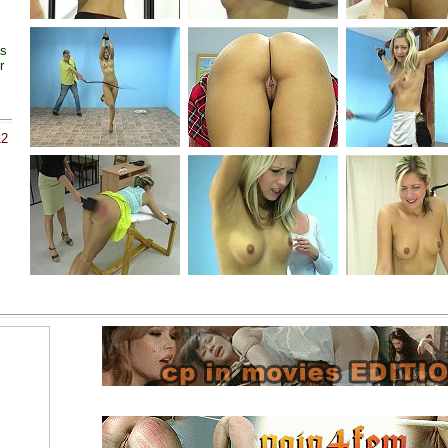
ss
r
12