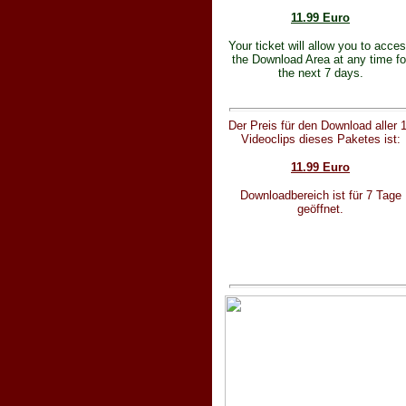
11.99 Euro
Your ticket will allow you to acce
the Download Area at any time fo
the next 7 days.
Der Preis für den Download aller 
Videoclips dieses Paketes ist:
11.99 Euro
Downloadbereich ist für 7 Tage
geöffnet.