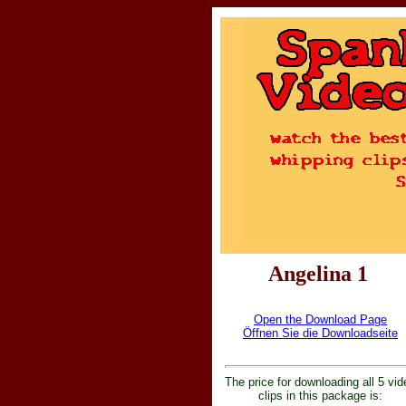
Angelina 1
Open the Download Page
Öffnen Sie die Downloadseite
The price for downloading all 5 vid
clips in this package is: