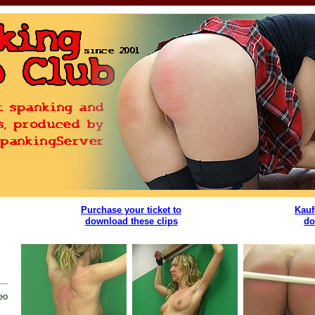
Purchase your ticket to
Kauf
download these clips
do
eo