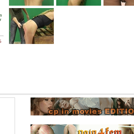
ss
r
5