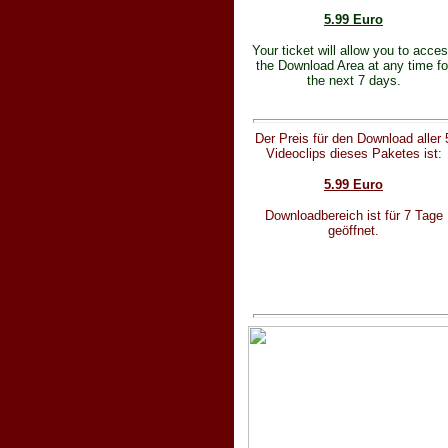
5.99 Euro
Your ticket will allow you to acce
the Download Area at any time fo
the next 7 days.
Der Preis für den Download aller 
Videoclips dieses Paketes ist:
5.99 Euro
Downloadbereich ist für 7 Tage
geöffnet.