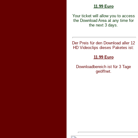
11.99 Euro
Your ticket will allow you to access
the Download Area at any time for
the next 3 days.
Der Preis für den Download aller 12
HD Videoclips dieses Paketes ist:
11.99 Euro
Downloadbereich ist für 3 Tage
geöffnet.