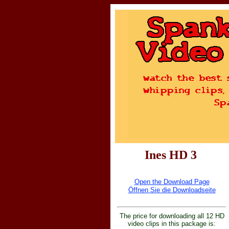
Ines HD 3
Open the Download Page
Öffnen Sie die Downloadseite
The price for downloading all 12 HD
video clips in this package is: